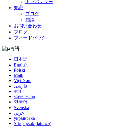
ナッパレザー
知識
ブログ
知識
お問い合わせ
ブログ
フィードバック
言語
日本語
English
Polski
Malti
Việt Nam
فارسی
বাংলা
slovenščina
한국어
Svenska
عربي
українська
Srbija jezik (latinica)