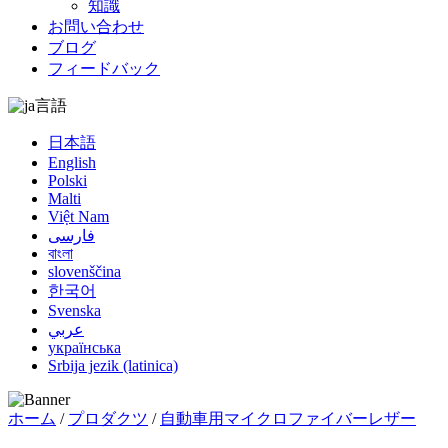
知識
お問い合わせ
ブログ
フィードバック
言語
日本語
English
Polski
Malti
Việt Nam
فارسی
বাংলা
slovenščina
한국어
Svenska
عربي
українська
Srbija jezik (latinica)
ホーム
/
プロダクツ
/
自動車用マイクロファイバーレザー