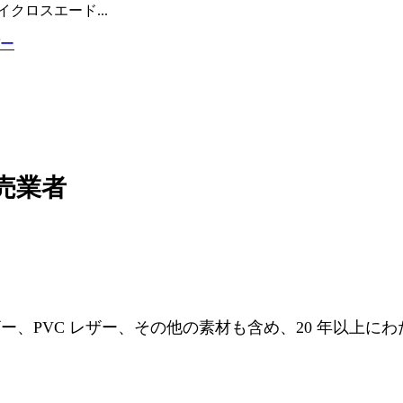
クロスエード...
売業者
., Ltd. は、PU レザー、PVC レザー、その他の素材も含め