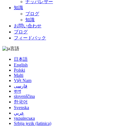
ナッパレザー
知識
ブログ
知識
お問い合わせ
ブログ
フィードバック
言語
日本語
English
Polski
Malti
Việt Nam
فارسی
বাংলা
slovenščina
한국어
Svenska
عربي
українська
Srbija jezik (latinica)