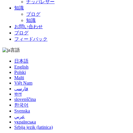
ナッパレザー
知識
ブログ
知識
お問い合わせ
ブログ
フィードバック
言語
日本語
English
Polski
Malti
Việt Nam
فارسی
বাংলা
slovenščina
한국어
Svenska
عربي
українська
Srbija jezik (latinica)