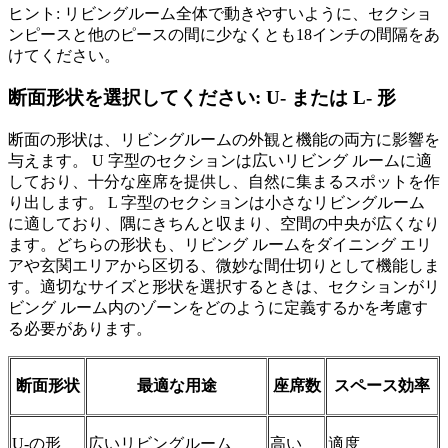
ヒント: リビングルーム全体で動きやすいように、セクショ
ンピースと他のピースの間に少なくとも18インチの間隔をあ
けてください。
断面形状を選択してください: U- または L- 形
断面の形状は、リビングルームの外観と機能の両方に影響を
与えます。 U 字型のセクションは広いリビング ルームに適
しており、十分な座席を提供し、自然に集まるスポットを作
り出します。 L 字型のセクションは小さなリビングルーム
に適しており、隅にきちんと収まり、空間の中央が広くなり
ます。どちらの形状も、リビング ルームをダイニング エリ
アや玄関エリアから区切る、微妙な間仕切りとして機能しま
す。適切なサイズと形状を選択するときは、セクションがリ
ビング ルーム内のゾーンをどのように定義するかを考慮す
る必要があります。
断面形状
最適な用途
座席数
スペース効率
U-の形
広いリビングルーム
高い
適度