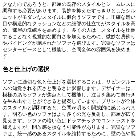
クな方向であろうと、部屋の既存のスタイルとシームレスに
調和する必要があります。装飾を抑えたすっきりとしたシル
エットがモダンなスタイルに似合うソファです。正確な縫い
目や構造的なクッションなどの細部の仕立てがスタイルを高
め、部屋の洗練さを高めます。多くの人は、スタイルを圧倒
することなく視覚的な面白さを加えるために、微妙な房飾り
やパイピングが施されたソファを選びます。完璧なソファは
センターピースとして機能し、空間全体の雰囲気を決めま
す。
色と仕上げの選択
ソファに適切な色と仕上げを選択することは、リビングルー
ムの知覚される広さと明るさに影響します。デザイナーは、
模様のあるソファが焦点として機能し、注目を集めて奥行き
を生み出すことができると提案しています。プリントが全体
のスタイルと調和すると、空間が明るく開放的に感じられま
す。明るい色のソファはより多くの光を反射し、部屋が広く
見えます。ソファの暗い色はドラマチックでコントラストを
加えますが、開放感を損なう可能性があります。完璧なソフ
ァは、統一感のあるスタイルを維持するために、壁の色や既