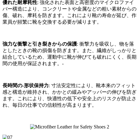
優れた耐摩耗性
: 強化された表面と高密度のマイクロファイ
バー構造により、コンクリートや金属などの粗い素材からの
傷、破れ、摩耗を防ぎます。これにより靴の寿命が延び、作
業員が頻繁に靴を交換する必要が減ります。
強力な衝撃と引き裂きからの保護
: 衝撃力を吸収し、物を落
としたときの靴の損傷を防ぎます。また、繊維がしっかりと
結合しているため、運動中に靴が伸びても破れにくく、長期
間の使用が保証されます。-
長時間の-形状保持力
: 寸法安定性により、靴本来のフィット
感と構造が維持され、かかとの緩みやアッパーの伸びを防ぎ
ます。これにより、快適性の低下や安全上のリスクが防止さ
れ、毎日の仕事での信頼性が高まります。