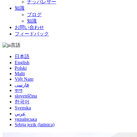
ナッパレザー
知識
ブログ
知識
お問い合わせ
フィードバック
言語
日本語
English
Polski
Malti
Việt Nam
فارسی
বাংলা
slovenščina
한국어
Svenska
عربي
українська
Srbija jezik (latinica)