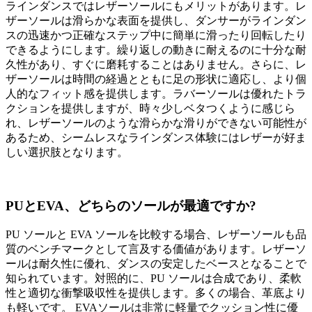
ラインダンスではレザーソールにもメリットがあります。レ
ザーソールは滑らかな表面を提供し、ダンサーがラインダン
スの迅速かつ正確なステップ中に簡単に滑ったり回転したり
できるようにします。繰り返しの動きに耐えるのに十分な耐
久性があり、すぐに磨耗することはありません。さらに、レ
ザーソールは時間の経過とともに足の形状に適応し、より個
人的なフィット感を提供します。ラバーソールは優れたトラ
クションを提供しますが、時々少しベタつくように感じら
れ、レザーソールのような滑らかな滑りができない可能性が
あるため、シームレスなラインダンス体験にはレザーが好ま
しい選択肢となります。
PUとEVA、どちらのソールが最適ですか?
PU ソールと EVA ソールを比較する場合、レザーソールも品
質のベンチマークとして言及する価値があります。レザーソ
ールは耐久性に優れ、ダンスの安定したベースとなることで
知られています。対照的に、PU ソールは合成であり、柔軟
性と適切な衝撃吸収性を提供します。多くの場合、革底より
も軽いです。 EVAソールは非常に軽量でクッション性に優